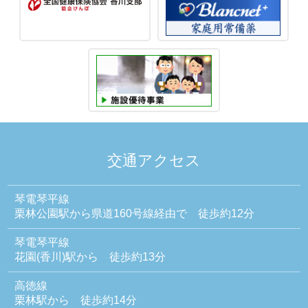
交通アクセス
琴電琴平線
栗林公園駅から県道160号線経由で 徒歩約12分
琴電琴平線
花園(香川)駅から 徒歩約13分
高徳線
栗林駅から 徒歩約14分