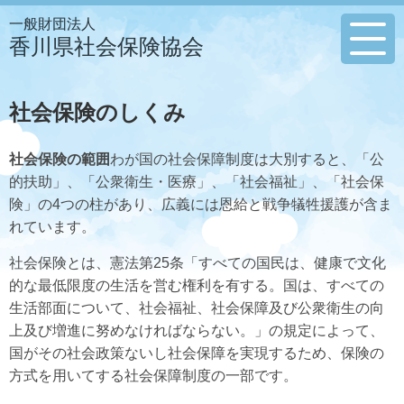
一般財団法人
香川県社会保険協会
社会保険のしくみ
社会保険の範囲
わが国の社会保障制度は大別すると、「公
的扶助」、「公衆衛生・医療」、「社会福祉」、「社会保
険」の4つの柱があり、広義には恩給と戦争犠牲援護が含ま
れています。
社会保険とは、憲法第25条「すべての国民は、健康で文化
的な最低限度の生活を営む権利を有する。国は、すべての
生活部面について、社会福祉、社会保障及び公衆衛生の向
上及び増進に努めなければならない。」の規定によって、
国がその社会政策ないし社会保障を実現するため、保険の
方式を用いてする社会保障制度の一部です。