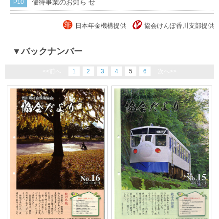
P10
優待事業のお知ら せ
日本年金機構提供
協会けんぽ香川支部提供
▼バックナンバー
<<前へ
1
2
3
4
5
6
次へ>>